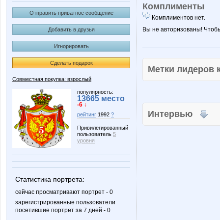
Комплименты
Отправить приватное сообщение
Комплиментов нет.
Вы не авторизованы! Чтоб
Добавить в друзья
Игнорировать
Сделать подарок
Метки лидеров
Совместная покупка: взрослый
популярность:
13665 место
-6 ↓
Интервью
рейтинг
1992
?
Привилегированный
пользователь
5
уровня
Статистика портрета:
сейчас просматривают портрет - 0
зарегистрированные пользователи
посетившие портрет за 7 дней - 0